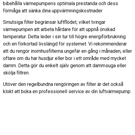
bibehålla värmepumpens optimala prestanda och dess
förmåga att sänka dina uppvärmningskostnader.
Smutsiga filter begränsar luftflödet, vilket tvingar
värmepumpen att arbeta hårdare för att uppnå önskad
temperatur. Detta leder i sin tur till högre energiförbrukning
och en förkortad livslängd för systemet. Vi rekommenderar
att du rengör inomhusfilterna ungefär en gång i månaden, eller
oftare om du har husdjur eller bor i ett område med mycket
damm. Detta gör du enkelt själv genom att dammsuga eller
skölja filtren.
Utöver den regelbundna rengöringen av filter är det också
klokt att boka en professionell service av din luftvärmepump
vartannat till vart tredje år. En servicetekniker kan kontrollera
köldmedienivåer, rengöra utomhusdelen och utföra andra
djupgående kontroller som säkerställer att alla komponenter
fungerar som de ska. Detta förebygger dyra reparationer och
garanterar att din värmepump fortsätter att leverera komfort
och besparingar i många år framöver. Genom att ta hand om