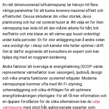
En rätt dimensionerad luftvärmepump tar hänsyn till flera
viktiga parametrar för att kunna leverera maximal effekt och
effektivitet. Dessa inkluderar din villas storlek, dess
planlösning och hur väl isolerat huset är. Att välja en för liten
värmepump kan leda till att den måste arbeta för hårt, blir
ineffektiv och inte klarar av att värma upp huset ordentligt
under kalla perioder. En för stor anläggning kan å andra sidan
vara onödigt dyr i inköp och kanske inte heller optimal i drift.
Det är därför avgörande att konsultera en expert som kan
hjälpa dig med en noggrann beräkning.
Andra faktorer att överväga är energimärkning (SCOP-värde
representerar värmefaktor över säsongen), ljudnivå, design
och vilka smarta funktioner systemet erbjuder. Moderna
värmepumpar kommer ofta med Wi-Fi-styrning,
schemaläggning och olika driftlägen för att optimera
energiförbrukningen ytterligare. För att få mer information och
en djupare förståelse för de olika alternativen kan du
välja
värmepump
med stöd från auktoriserade experter som