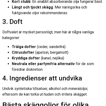
Kort stubb
: En snabbt absorberande olja fungerar bäst.
Långt och tjockt skägg
: Mer näringsrika och
fuktgivande oljor rekommenderas.
3. Doft
Doftvalet är mycket personligt, men här är några vanliga
kategorier:
Träiga dofter
(ceder, sandelträ)
Citrusdofter
(apelsin, bergamott)
Kryddiga dofter
(kanel, nejlika)
Neutrala eller parfymfria alternativ
för de som
föredrar diskretion
4. Ingredienser att undvika
Undvik syntetiska tillsatser, alkohol och mineraloljor,
eftersom de kan torka ut huden och irritera skägget.
Bästa skäggoljor för olika