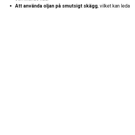
Att använda oljan på smutsigt skägg
, vilket kan leda
till igensatta porer och orenheter.
Med rätt skäggolja kan du få ett välskött och friskt skägg
som både ser och känns fantastiskt. Lycka till i ditt val av
skäggolja!
FÖREGÅENDE
NÄSTA
Att måla om huset – själv eller anlita målare?
Restaurang Grill Jönköping – bäst i Jönköping enligt gästerna
Fler artiklar och guider